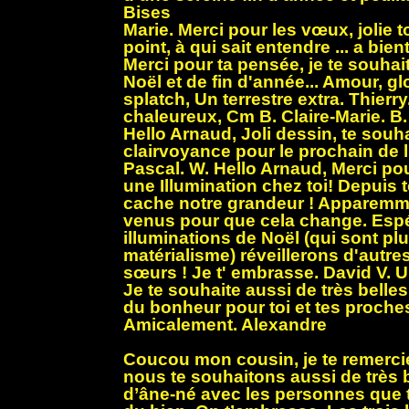
Bises
Marie. Merci pour les vœux, jolie to
point, à qui sait entendre ... a bie
Merci pour ta pensée, je te souhai
Noël et de fin d'année... Amour, gl
splatch, Un terrestre extra. Thier
chaleureux, Cm B. Claire-Marie. B.
Hello Arnaud, Joli dessin, te souha
clairvoyance pour le prochain de l'
Pascal. W. Hello Arnaud, Merci po
une Illumination chez toi! Depuis
cache notre grandeur ! Apparemm
venus pour que cela change. Esp
illuminations de Noël (qui sont pl
matérialisme) réveillerons d'autres
sœurs ! Je t' embrasse. David V. 
Je te souhaite aussi de très belles
du bonheur pour toi et tes proches,
Amicalement. Alexandre
Coucou mon cousin, je te remerci
nous te souhaitons aussi de très b
d’âne-né avec les personnes que t