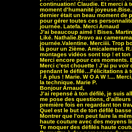
continuation! Claudie. Et merci à 
moment d'humanité joyeuse.Bise
dernier était un beau moment de p
pour gérer toutes ces personnalité
journée. Latefa. Merci Arnaud
J’ai beaucoup aimé ! Bises. Martin
Liké. Nathalie.Bravo au cameram
journée.Valentine. Merciiii. Trop 
là pour un 2ième. Amicalement. R
montages vidéos sont top ! et ton i
Merci encore pour ces moments. 
Merci c’est chouette ! J’ai pu voir 
pendant le défilé…Félicitations à t
! À plus ! Marie. W O A W !.... Merc
la technique. Marie P.
Bonjour Arnaud,
J'ai repensé à ton défilé, je suis al
me pose des questions, d'ailleurs 
première fois en regardant ton trav
Quel est le but de ton défilé bass
Montrer que l'on peut faire la mê
haute couture avec des moyens li
Te moquer des défilés haute cout