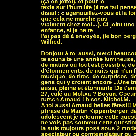
(ça en jette!), et pour le
texte sur l’humilité (il me fait pen
disait : « agenouillez-vous et la fo
que cela ne marche pas
vraiment chez moi…). Ci-joint une
enfance, si je ne te
l’ai pas déjà envoyée, (le bon ber
Wilfred.
Bonjour à toi aussi, merci beauc
te souhaite une année lumineuse, 
de matins où tout est possible, d
d'étonnements, de nuits qui n'en f
musique, de rires, de surprises, de
gens qui y croient encore ...Une tr
aussi, pleine et étonnante !Je t'e
27, café au Mokxa ? Boyan. Coeur
rutsch Arnaud ! bises. Michel.M.
A toi aussi Arnaud belles fêtes!!! M
phrase de Martin Kippenberger, de
adolescent je retourne cette quest
ne vois pas souvent cette question
la suis toujours posé sous 2 mode
spectateur ou comtemplateur ou c