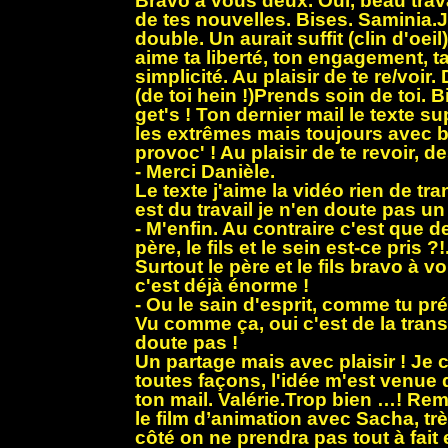
Bravo à vous deux. Oui, beau trava
de tes nouvelles. Bises. Saminia.J 
double. Un aurait suffit (clin d'oeil)
aime ta liberté, ton engagement, ta 
simplicité. Au plaisir de te re/voir
(de toi hein !)Prends soin de toi.
get's ! Ton dernier mail le texte 
les extrêmes mais toujours avec
provoc' ! Au plaisir de te revoir, d
- Merci Danièle.
Le texte j'aime la vidéo rien de tr
est du travail je n'en doute pas 
- M'enfin. Au contraire c'est que d
père, le fils et le sein est-ce pris ?!..
Surtout le père et le fils bravo à vo
c'est déjà énorme !
- Ou le sain d'esprit, comme tu pré
Vu comme ça, oui c'est de la tran
doute pas !
Un partage mais avec plaisir ! Je c
toutes façons, l'idée m'est venue 
ton mail. Valérie.Trop bien …! Rema
le film d’animation avec Sacha, tr
côté on ne prendra pas tout à fait