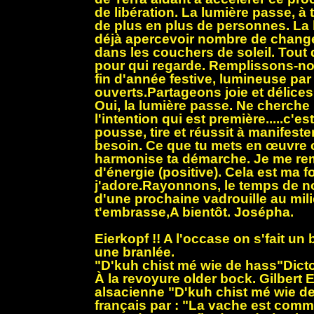
de libération. La lumière passe, à t
de plus en plus de personnes. La 
déjà apercevoir nombre de chan
dans les couchers de soleil. Tout
pour qui regarde. Remplissons-nou
fin d'année festive, lumineuse par 
ouverts.Partageons joie et délices. 
Oui, la lumière passe. Ne cherche
l'intention qui est première.....c'est
pousse, tire et réussit à manifest
besoin. Ce que tu mets en œuvre 
harmonise ta démarche. Je me rem
d'énergie (positive). Cela est ma f
j'adore.Rayonnons, le temps de n
d'une prochaine vadrouille au mil
t'embrasse,A bientôt. Josépha.
Eierkopf !! A l'occase on s'fait un
une branlée.
"D'kuh chist mé wie de hass"Dicto
À la revoyure older bock. Gilbert 
alsacienne "D'kuh chist mé wie de
français par : "La vache est comme