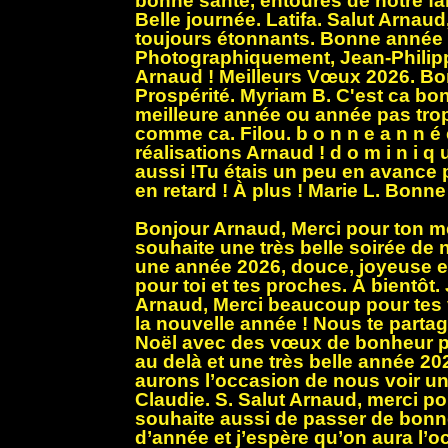
bonne santé, entourés de notre fam
Belle journée. Latifa. Salut Arnau
toujours étonnants. Bonne année
Photographiquement, Jean-Philip
Arnaud ! Meilleurs Vœux 2026. B
Prospérité. Myriam B. C'est ca b
meilleure année ou année pas tr
comme ca. Filou. b o n n e a n n é 
réalisations Arnaud ! d o m i n i q u
aussi !Tu étais un peu en avance 
en retard ! À plus ! Marie L. Bonn
Bonjour Arnaud, Merci pour ton m
souhaite une très belle soirée de 
une année 2026, douce, joyeuse e
pour toi et tes proches. À bientôt
Arnaud, Merci beaucoup pour tes
la nouvelle année ! Nous te parta
Noël avec des vœux de bonheur po
au delà et une très belle année 2
aurons l’occasion de nous voir u
Claudie. S. Salut Arnaud, merci po
souhaite aussi de passer de bonne
d’année et j’espère qu’on aura l’o