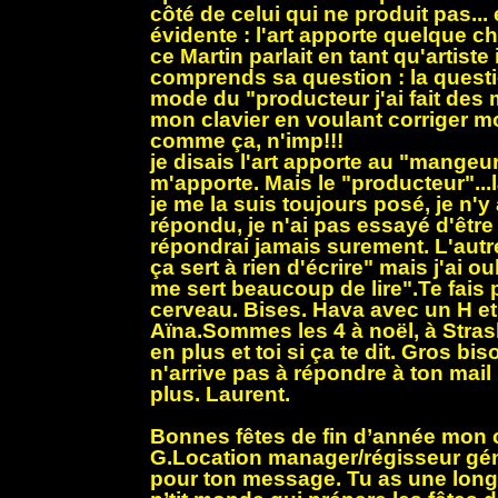
côté de celui qui ne produit pas... 
évidente : l'art apporte quelque ch
ce Martin parlait en tant qu'artiste 
comprends sa question : la quest
mode du "producteur j'ai fait des
mon clavier en voulant corriger mon
comme ça, n'imp!!!
je disais l'art apporte au "mangeur
m'apporte. Mais le "producteur"...
je me la suis toujours posé, je n'y
répondu, je n'ai pas essayé d'être
répondrai jamais surement. L'autre 
ça sert à rien d'écrire" mais j'ai ou
me sert beaucoup de lire".Te fais
cerveau. Bises. Hava avec un H et m
Aïna.Sommes les 4 à noël, à Strasb
en plus et toi si ça te dit. Gros bis
n'arrive pas à répondre à ton mail i
plus. Laurent.
Bonnes fêtes de fin d’année mon
G.Location manager/régisseur gén
pour ton message. Tu as une long