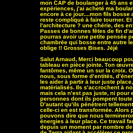
mon CAP de boulanger à 45 ans e
expériences, j'ai acheté ma boulan
encore à ce jour....mon fils bosse
reste compliqué à faire tourner. Et to
l'architecture ? une chérie, des e
Passes de bonnes fêtes de fin d'a
pourras avoir une petite pensée p
chambrée qui bosse entre autre les
oblige !! Grosses Bises. Jéjé
Salut Arnaud, Merci beaucoup pour
tableau en pièce jointe. Ton œuvr
fantômes, même un sur la croix. Ou
nous, sous forme d'entités, d'éne
les aider à partir à leur juste place
matérialisés. Ils s'accrochent à nou
mais cela n'est pas juste, ni pour 
personnes dont ils pompent toute l
D'autant qu'ils pénètrent tellemen
celle-ci en est transformée. Alors
pouvons dire que nous termineron
énergies à leur place. Ce travail 
depuis un moment par nombre de 
de Terra aidant à accélérer ce pr