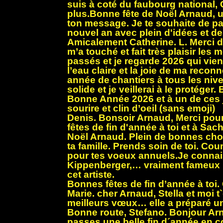
suis à coté du faubourg national, 
plus.Bonne fête de Noël Arnaud, 
ton message. Je te souhaite de pa
nouvel an avec plein d'idées et de
Amicalement Catherine. L. Merci 
m’a touché et fait très plaisir les
passés et je regarde 2026 qui vien
l’eau claire et la joie de ma recon
année de chantiers à tous les nivea
solide et je veillerai à le protéger
Bonne Année 2026 et à un de ces jo
sourire et clin d’oeil (sans emoji)
Denis. Bonsoir Arnaud, Merci pou
fêtes de fin d'année à toi et à Sa
Noël Arnaud. Plein de bonnes chos
ta famille. Prends soin de toi. C
pour tes voeux annuels.Je connai
Kippenberger,… vraiment fameux !
cet artiste.
Bonnes fêtes de fin d’année à toi.
Marie. cher Arnaud, Stella et moi 
meilleurs vœux… elle a préparé un 
Bonne route, Stefano. Bonjour Ar
passes une belle fin d´année en c