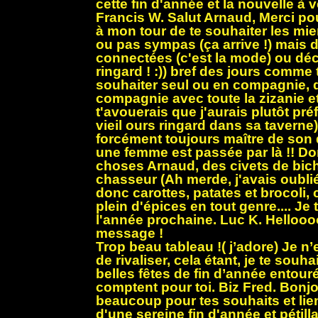
cette fin d'année et la nouvelle à ve
Francis W. Salut Arnaud, Merci po
à mon tour de te souhaiter les mi
ou pas sympas (ça arrive !) mais
connectées (c'est la mode) ou dé
ringard ! :)) bref des jours comme 
souhaiter seul ou en compagnie, 
compagnie avec toute la zizanie et 
t'avouerais que j'aurais plutôt pré
vieil ours ringard dans sa taverne
forcément toujours maître de son 
une femme est passée par là !! D
choses Arnaud, des civets de bich
chasseur (Ah merde, j'avais oublié
donc carottes, patates et brocoli, 
plein d'épices en tout genre.... Je 
l'année prochaine. Luc K. Helloo
message !
Trop beau tableau !( j’adore) Je 
de rivaliser, cela étant, je te souh
belles fêtes de fin d’année entour
comptent pour toi. Biz Fred. Bonj
beaucoup pour tes souhaits et li
d'une sereine fin d'année et pétil