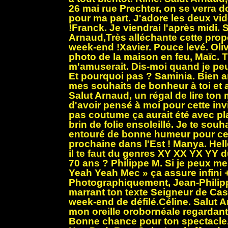
26 mai rue Prechter, on se verra d
pour ma part. J'adore les deux vidé
!Franck. Je viendrai l'après midi. 
Arnaud,Très alléchante cette prop
week-end !Xavier. Pouce levé. Oliv
photo de la maison en feu, Maïc. T
m'amuserait. Dis-moi quand je peu
Et pourquoi pas ? Saminia. Bien 
mes souhaits de bonheur à toi et a
Salut Arnaud, un régal de lire ton 
d'avoir pensé à moi pour cette invi
pas coutume ça aurait été avec pla
brin de folie ensoleillé. Je te so
entouré de bonne humeur pour ce
prochaine dans l'Est ! Manya. Hell
il te faut du genres XY XX YX YY d
70 ans ? Philippe M. Si je peux m
Yeah Yeah Mec » ça assure infini 
Photographiquement, Jean-Philipp
marrant ton texte Seigneur de Ca
week-end de défilé.Céline. Salut A
mon oreille orobornéale regardant 
Bonne chance pour ton spectacle.