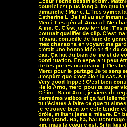
Coeur flèche dessin et bim. Matthi
courriel est plus long à lire que l
dimanche ! Marie. L.Très sympa la 
Catherine L. Je l'ai vu sur instant..
Merci T'es génial, Arnaud! Ne cha
Aline. G. C'est juste terrible !T'es
pourrait qualifier de clip. C'est ma
m'avait conseillé de faire de genr
mes chansons en voyant ma garde 
c'était une bonne idée en fin de co
cas. Ça fait du bien de lire et de vo
continuation. En espérant peut êtr
de tes portes manteaux :). Des bis
Merci pour le partage.Je te sens e
J'espère que c'est bien le cas. À 
Very good frippe ! C’est bien cont
Hello Arno, merci pour ta super v
Céline. Salut Arno, je viens de re
dernières vidéos et ça fait tellemen
tu t'éclates à faire ce que tu aimes
je retrouve bien ton côté tendre et
drôle, militant jamais mièvre. En bre
mon grand. Ha, ha, ha! Dommage q
km, mais le cœur y est. Si tu fais