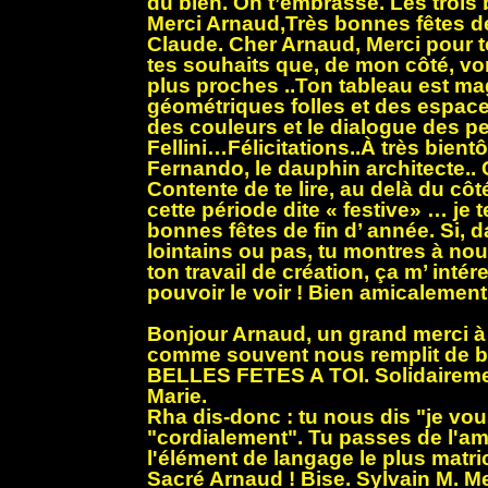
du bien. On t’embrasse. Les trois 
Merci Arnaud,Très bonnes fêtes de 
Claude. Cher Arnaud, Merci pour 
tes souhaits que, de mon côté, von
plus proches ..Ton tableau est mag
géométriques folles et des espac
des couleurs et le dialogue des 
Fellini…Félicitations..À très bient
Fernando, le dauphin architecte..
Contente de te lire, au delà du cô
cette période dite « festive» … je 
bonnes fêtes de fin d’ année. Si, d
lointains ou pas, tu montres à nou
ton travail de création, ça m’ intér
pouvoir le voir ! Bien amicalement
Bonjour Arnaud, un grand merci à 
comme souvent nous remplit de bo
BELLES FETES A TOI. Solidaireme
Marie.
Rha dis-donc : tu nous dis "je vous
"cordialement". Tu passes de l'am
l'élément de langage le plus matrici
Sacré Arnaud ! Bise. Sylvain M. Me