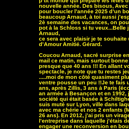
p’tit monde qui prépare les fêtes d
nouvelle année. Des bisous, Ave
pour boucler l’année 2025 d’un bo
beaucoup Arnaud, à toi aussi j'esp
2è semaine des vacances, on pour
pot à la Schloss si tu veux...Belle
Arnaud,
ce sera avec plaisir je te souhaite
d'Amour Amitié. Gérard.
Coucou Arnaud, sacré surprise en
mail ce matin, mais surtout bonne 
presque que 40 ans !!! En allant vo
spectacle, je note que tu restes je
.....moi de mon côté quasiment pl
ventre pousse un peu !!Je te fais 
ans, après Zillis, 3 ans à Paris (é
an armée à Besançon et en 1992, j'
société qui était basée à Schiltigh
suis muté sur Lyon, ville dans laqu
avec ma chérie et nos 2 enfants (
26 ans). En 2012, j'ai pris un virag
l'entreprise dans laquelle j'étais 
engager une reconversion en boul