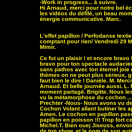
-Work in progress... à suivre.
Hi Arnaud, merci pour notre bel é
les vidéos du défilé, un beau mom
énergie communicative. Marc.
L'effet papillon / Perfodanse textie
comptant pour rien/ Vendredi 29 
Mimir.
Ce fut un plaisir ! et encore bravo
bravo pour ton spectacle audacieux
sans pathos avec ton éternel joie
thèmes on ne peut plus sérieux, g
faut bien le dire ! Danièle. M. Merc
Arnaud. Et belle journée aussi. L. 
moment partagé. Brigitte. Nous l
vu la métamorphose du cochon ...
Prechter -Nous- Nous avons vu d
Cochon Volant allant butiner les
Amen. Le cochon en papillon pass
papillon en poisson !!! Trop fort 
Michel.T. Bien ouej Jiseuss, envo
de ton show, et le nom de son auteu