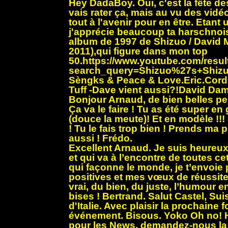
Hey DadaBoy. Oui, c'est la fête d
vais rater ça, mais au vu des vidéo
tout à l'avenir pour en être. Etant
j'apprécie beaucoup ta harschnois
album de 1997 de Shizuo / David 
2011),qui figure dans mon top
50.
https://www.youtube.com/resul
search_query=Shizuo%27s+Shiz
Sèngks & Peace & Love.Eric.Cor
Tuff -Dave vient aussi?!
David Dam
Bonjour Arnaud, de bien belles pe
Ça va le faire ! Tu as été super e
(douce la meute)! Et en modèle !!! 
! Tu le fais trop bien ! Prends ma p
aussi ! Frédo.
Excellent Arnaud. Je suis heureux 
et qui va à l’encontre de toutes ce
qui façonne le monde, je t’envoie
positives et mes vœux de réussite
vrai, du bien, du juste, l’humour 
bises ! Bertrand. Salut Castel, Suis
d'Italie. Avec plaisir la prochaine 
événement. Bisous. Yoko Oh no! H
pour les News, demandez-nous la