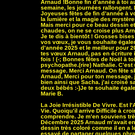
Arnaud !Bonne fin d'année à toi a
semaine, les journées rallongent.
Joyeuses fêtes de fin d’année à 
la lumière et la magie des mystèr
Mais merci pour ce beau dessin et
chaudes, on ne se croise plus Arna
Je te dis à bientôt ! Grosses bise
vos vœux, je vous souhaite égalem
d'année 2025 et le meilleur pour 
tes vœux Arnaud, pas en écriture 
fois ! (-; Bonnes fêtes de Noël à toi.
psychopathe.(rire) Nathalie. C'est
message. Merci Arnaud. On fête sko
Arnaud, Merci pour ton message. 
bien ainsi que Sacha. j'ai croisé
deux bébés :-)Je te souhaite égale
Marie B.
La Joie Irrésistible De Vivre. Est 
Vie. Quoiqu'il arrive Difficile à croir
comprendre. Je m'en souviens très
Décembre 2025 Arnaud m'avait en
dessin très coloré comme il en a le
essayé de partager quelques phra