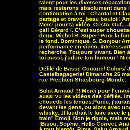
talent pour les diverses réparatio
mais resterons absolument dans 
continuation à toi ! Chantal et Cla
partage et bravo, beau boulot ! Ar
Merci pour ta vidéo. Cristo. Ouf... 
ça!! Gérard I. C’est super chouette
deux. Michel R. Super! Pour la fo
le fond. Dominique. S. Bonjour Ar
performance en vidéo. Intéressant, 
recherche. Toujours vivant. Bien à 
toi aussi, j'adore ton humour ! Nic
Défilé de Basse Couture/ Colors/
Castelbagagerie/ Dimanche 26 mai 
rue Prechter/ Strasbourg-Monde.
Salut Arnaud !!! Merci pour l'envoi
aussi vu les vidéos des défilés, i
chouette les tenues.Purée, j'aurai
devant les gens, ou alors avec u
whisky...Il faudrait le faire avec l
train" Emoji. Non je rigole, mais me
!Bisou. Sophie. Hello Correct, An
à tout bientôt. Rime. Salut Arnaud