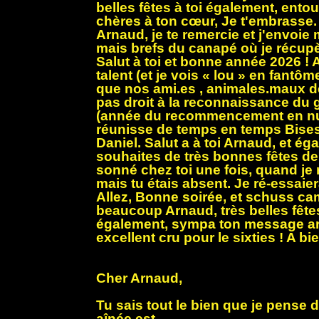
belles fêtes à toi également, ent
chères à ton cœur, Je t'embrasse. 
Arnaud, je te remercie et j'envoi
mais brefs du canapé où je récup
Salut à toi et bonne année 2026 !
talent (et je vois « lou » en fantôm
que nos ami.es , animales.maux d
pas droit à la reconnaissance du 
(année du recommencement en n
réunisse de temps en temps Bises
Daniel. Salut a à toi Arnaud, et éga
souhaites de très bonnes fêtes de 
sonné chez toi une fois, quand je
mais tu étais absent. Je ré-essaiera
Allez, Bonne soirée, et schuss ca
beaucoup Arnaud, très belles fêtes
également, sympa ton message art
excellent cru pour le sixties ! A bi
Cher Arnaud,
Tu sais tout le bien que je pense d
aînée est