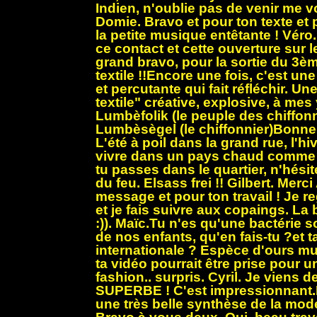
Indien, n'oublie pas de venir me voi
Domie. Bravo et pour ton texte et 
la petite musique entêtante ! Véro
ce contact et cette ouverture sur l
grand bravo, pour la sortie du 3èm
textile !!Encore une fois, c'est un
et percutante qui fait réfléchir. Un
textile" créative, explosive, à mes
Lumbèfolik (le peuple des chiffonn
Lumbèsègel (le chiffonnier)Bonne
L'été à poil dans la grand rue, l'hi
vivre dans un pays chaud comme ç
tu passes dans le quartier, n'hésit
du feu. Elsass frei !! Gilbert. Mer
message et pour ton travail ! Je re
et je fais suivre aux copaings. La 
:)). Maïc.Tu n'es qu'une bactérie so
de nos enfants, qu'en fais-tu ?et t
internationale ? Espèce d'ours mult
ta vidéo pourrait être prise pour u
fashion.. surpris. Cyril. Je viens d
SUPERBE ! C'est impressionnant.F
une très belle synthèse de la mode,